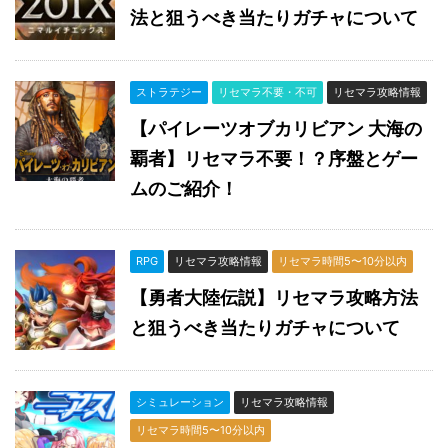
法と狙うべき当たりガチャについて
ストラテジー
リセマラ不要・不可
リセマラ攻略情報
【パイレーツオブカリビアン 大海の
覇者】リセマラ不要！？序盤とゲー
ムのご紹介！
RPG
リセマラ攻略情報
リセマラ時間5〜10分以内
【勇者大陸伝説】リセマラ攻略方法
と狙うべき当たりガチャについて
シミュレーション
リセマラ攻略情報
リセマラ時間5〜10分以内