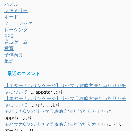
パズル
ファミリー
ボード
ミュージック
レーシング
RPG
育成ゲーム
教育
子供向け
単語
最近のコメント
【エターナルリンケージ】リセマラ攻略方法と当たりガチ
ャについて
に
appstar
より
【エターナルリンケージ】リセマラ攻略方法と当たりガチ
ャについて
に
ななし
より
モバサカCMのリセマラ攻略方法と当たりガチャ
に
appstar
より
モバサカCMのリセマラ攻略方法と当たりガチャ
に
マリ
アージュ
より